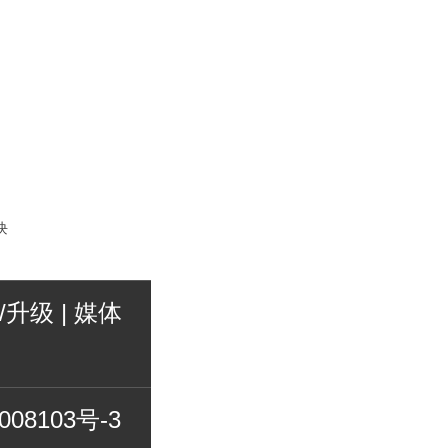
块
/升级
|
媒体
008103号-3