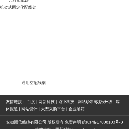
机架式固定化配线架
通用空配线架
友情链接：
百度
|
网新科技
|
诏业科技
|
网站诊断/改版/升级
|
媒
体报道
|
网站设计
|
大型采购平台
|
企业邮箱
安徽顺信线缆有限公司
版权所有
免责声明
皖ICP备17008103号-3