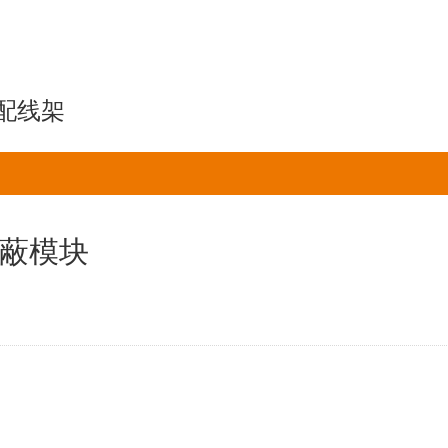
配线架
蔽模块